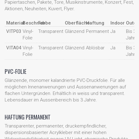
Papiertaschen, Pakete, Tore, Musikinstrumente, Konzert, Fest,
Aktionen, Neuheiten, Kuvert, Flyer.
Material
Beschrieb
Farbe
Oberfläche
Haftung
Indoor
Outdo
VITP03
Vinyl-
Transparent
Glänzend
Permanent
Ja
Bis 3
Folie
Jahre
VITA04
Vinyl-
Transparent
Glänzend
Ablösbar
Ja
Bis 3
Folie
Jahre
PVC-FOLIE
Glänzende, monomer kalandrierte PVC-Druckfolie. Für alle
möglichen Innenanwenungen und Aussenanwenungen auf
flachen Untergründen. Erhältlich in weiss und transparent.
Lebensdauer im Aussenbereich bis 3 Jahre.
HAFTUNG PERMANENT
Transparenter, permanenter, druckempfindlicher,
dispersionsbasierter Acrylkleber mit einer hohen
Widerstandsfähigkeit gegen UV-Licht, chemische Produkte